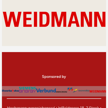
Sponsored by
Hochspannungszeichensaal
⋅
Inffeldgasse 18, 2.Stock
⋅